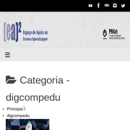
Pular
para
conteúdo
Categoria -
digcompedu
Principal
digcompedu