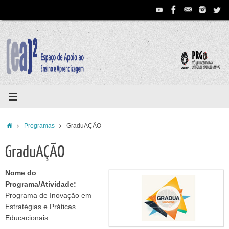
Pular
para
conteúdo
Home
Programas
GraduAÇÃO
GraduAÇÃO
Nome do
Programa/Atividade:
Programa de Inovação em
Estratégias e Práticas
Educacionais