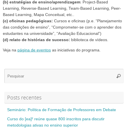
(b) estratégias de ensino/aprendizagem
: Project-Based
Learning, Reverse-Based Learning, Team-Based Learning, Peer-
Based Learning, Mapa Conceitual, etc..
(c) oficinas pedagógicas:
Cursos e oficinas (p.e. “Planejamento
das condições de ensino”, “Comprometer-se com o aprender dos
estudantes na universidade”, “Avaliação Educacional”)
(d) relato de histórias de sucesso:
biblioteca de vídeos.
Veja na
página de eventos
as iniciativas do programa.
Se
Pesqui
for
Posts recentes
Seminário: Política de Formação de Professores em Debate
Curso do [ea]² reúne quase 800 inscritos para discutir
metodologias ativas no ensino superior