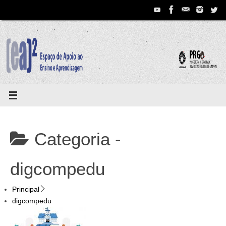
Pular
para
conteúdo
Categoria -
digcompedu
Principal
digcompedu