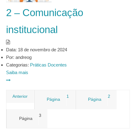
2 – Comunicação
institucional
Data:
18 de novembro de 2024
Por:
andreog
Categorias:
Práticas Docentes
Saiba mais
Paginação
Anterior
1
2
Página
Página
de
3
Página
posts