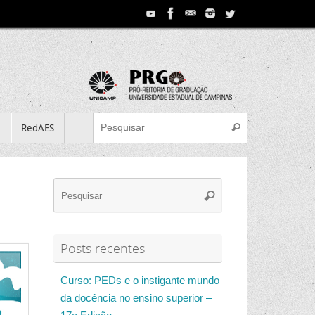
Search for:
e
RedAES
Pesquisar
Search
Pesquisar
for:
Posts recentes
Curso: PEDs e o instigante mundo
da docência no ensino superior –