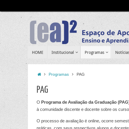
Pular
para
conteúdo
Pular
HOME
Institucional
Programas
Notícia
para
conteúdo
Home
Programas
PAG
PAG
O
Programa de Avaliação da Graduação (PAG
à comunidade discente e docente sobre os curso
O processo de avaliação é online, ocorre semestr
práticas, com seus respectivos alunos e docente