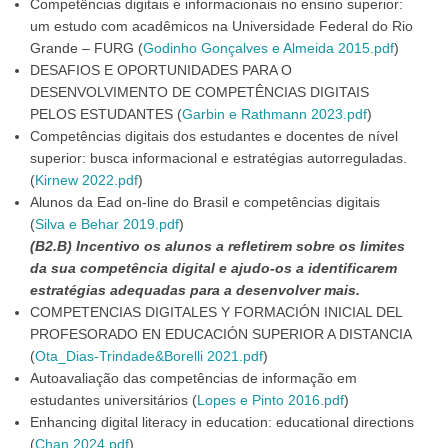
Competências digitais e informacionais no ensino superior:
um estudo com acadêmicos na Universidade Federal do Rio
Grande – FURG (
Godinho Gonçalves e Almeida 2015.pdf
)
DESAFIOS E OPORTUNIDADES PARA O
DESENVOLVIMENTO DE COMPETÊNCIAS DIGITAIS
PELOS ESTUDANTES (
Garbin e Rathmann 2023.pdf
)
Competências digitais dos estudantes e docentes de nível
superior: busca informacional e estratégias autorreguladas.
(
Kirnew 2022.pdf
)
Alunos da Ead on-line do Brasil e competências digitais
(
Silva e Behar 2019.pdf
)
(B2.B) Incentivo os alunos a refletirem sobre os limites
da sua competência digital e ajudo-os a identificarem
estratégias adequadas para a desenvolver mais.
COMPETENCIAS DIGITALES Y FORMACIÓN INICIAL DEL
PROFESORADO EN EDUCACIÓN SUPERIOR A DISTANCIA
(
Ota_Dias-Trindade&Borelli 2021.pdf
)
Autoavaliação das competências de informação em
estudantes universitários (
Lopes e Pinto 2016.pdf
)
Enhancing digital literacy in education: educational directions
(
Chan 2024.pdf
)