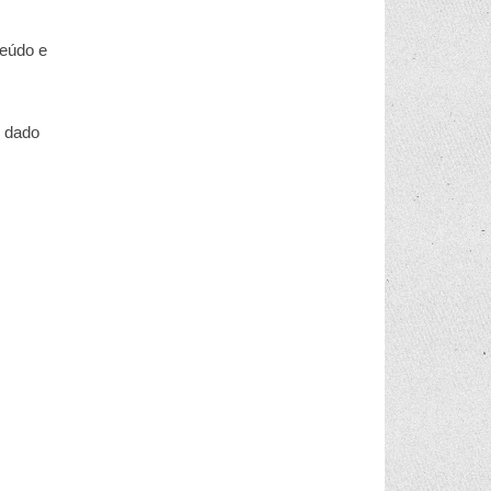
teúdo e
m dado