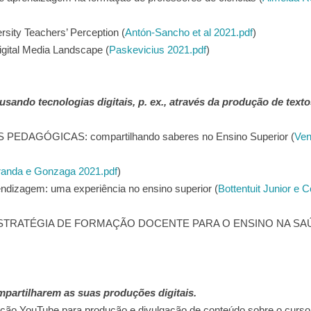
rsity Teachers’ Perception (
Antón-Sancho et al 2021.pdf
)
igital Media Landscape (
Paskevicius 2021.pdf
)
usando tecnologias digitais, p. ex., através da produção de text
AGÓGICAS: compartilhando saberes no Ensino Superior (
Ven
randa e Gonzaga 2021.pdf
)
ndizagem: uma experiência no ensino superior (
Bottentuit Junior e 
TRATÉGIA DE FORMAÇÃO DOCENTE PARA O ENSINO NA SAÚ
mpartilharem as suas produções digitais.
ção YouTube para produção e divulgação de conteúdo sobre o curso