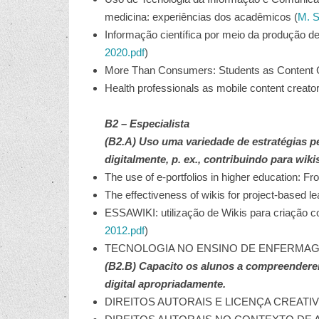
medicina: experiências dos acadêmicos (
M. S
Informação científica por meio da produção d
2020.pdf
)
More Than Consumers: Students as Content C
Health professionals as mobile content creato
B2 – Especialista
(B2.A) Uso uma variedade de estratégias p
digitalmente, p. ex., contribuindo para wiki
The use of e-portfolios in higher education: Fr
The effectiveness of wikis for project-based lea
ESSAWIKI: utilização de Wikis para criação c
2012.pdf
)
TECNOLOGIA NO ENSINO DE ENFERMAG
(B2.B) Capacito os alunos a compreenderem 
digital apropriadamente.
DIREITOS AUTORAIS E LICENÇA CREAT