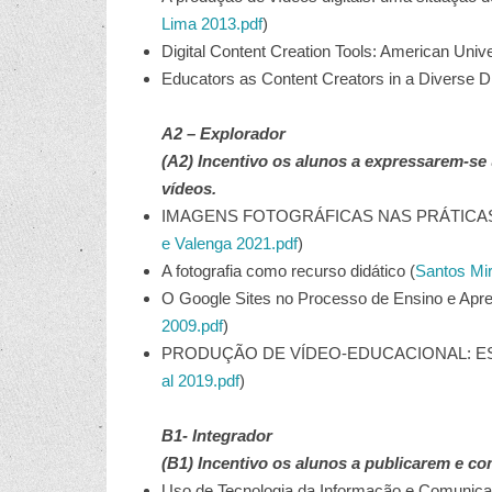
Lima 2013.pdf
)
Digital Content Creation Tools: American Unive
Educators as Content Creators in a Diverse D
A2 – Explorador
(A2) Incentivo os alunos a expressarem-se 
vídeos.
IMAGENS FOTOGRÁFICAS NAS PRÁTICAS PED
e Valenga 2021.pdf
)
A fotografia como recurso didático (
Santos Mi
O Google Sites no Processo de Ensino e Apre
2009.pdf
)
PRODUÇÃO DE VÍDEO-EDUCACIONAL: ES
al 2019.pdf
)
B1- Integrador
(B1) Incentivo os alunos a publicarem e co
Uso de Tecnologia da Informação e Comunica