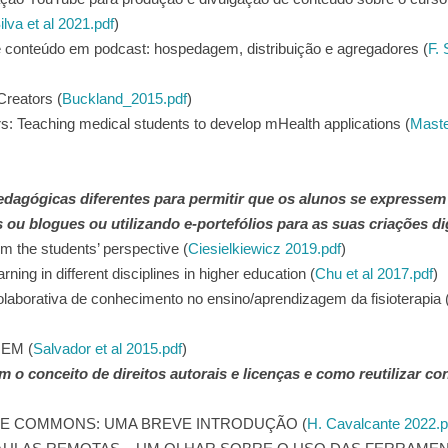
ilva et al 2021.pdf
)
e conteúdo em podcast: hospedagem, distribuição e agregadores (
F.
reators (
Buckland_2015.pdf
)
rs: Teaching medical students to develop mHealth applications (
Maste
edagógicas diferentes para permitir que os alunos se expressem
s ou blogues ou utilizando e-portefólios para as suas criações dig
om the students’ perspective (
Ciesielkiewicz 2019.pdf
)
rning in different disciplines in higher education (
Chu et al 2017.pdf
)
olaborativa de conhecimento no ensino/aprendizagem da fisioterapia 
EM (
Salvador et al 2015.pdf
)
o conceito de direitos autorais e licenças e como reutilizar c
IVE COMMONS: UMA BREVE INTRODUÇÃO (
H. Cavalcante 2022.p