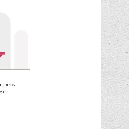
de meios
 e as