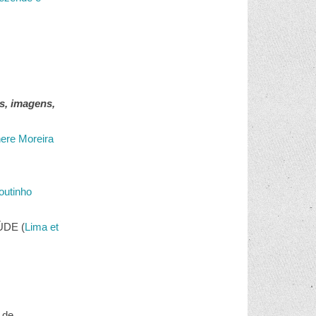
os, imagens,
ere Moreira
Coutinho
DE (
Lima et
 de