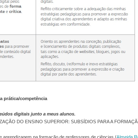
da prática/competência
údos digitais junto a meus alunos.
IZAÇÃO DO ENSINO SUPERIOR: SUBSÍDIOS PARA A FORMAÇ
de aprendizagem na formação de professores de ciências (
Almeida R