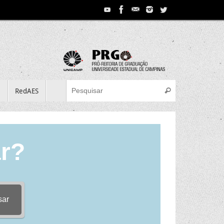
Search for:
e
RedAES
Pesquisar
r?
sar