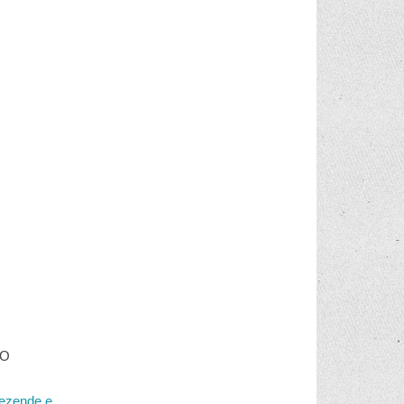
ÃO
ezende e