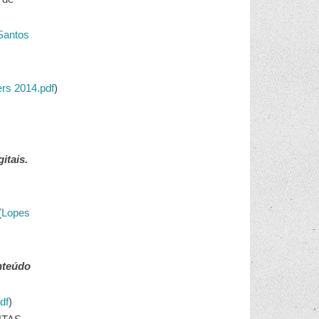
 Santos
rs 2014.pdf
)
itais.
(
Lopes
onteúdo
df
)