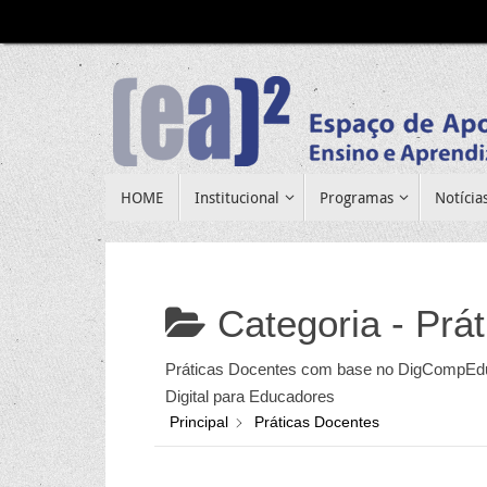
Pular
para
conteúdo
Pular
HOME
Institucional
Programas
Notícia
para
conteúdo
Categoria -
Prá
Práticas Docentes com base no DigCompEd
Digital para Educadores
Principal
Práticas Docentes