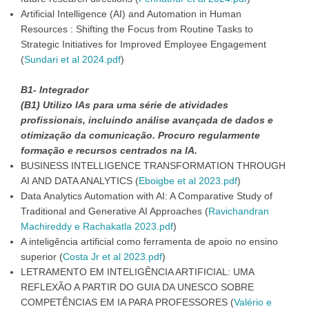
Artificial Intelligence (AI) and Automation in Human
Resources : Shifting the Focus from Routine Tasks to
Strategic Initiatives for Improved Employee Engagement
(
Sundari et al 2024.pdf
)
B1- Integrador
(B1) Utilizo IAs para uma série de atividades
profissionais, incluindo análise avançada de dados e
otimização da comunicação. Procuro regularmente
formação e recursos centrados na IA.
BUSINESS INTELLIGENCE TRANSFORMATION THROUGH
AI AND DATA ANALYTICS (
Eboigbe et al 2023.pdf
)
Data Analytics Automation with AI: A Comparative Study of
Traditional and Generative AI Approaches (
Ravichandran
Machireddy e Rachakatla 2023.pdf
)
A inteligência artificial como ferramenta de apoio no ensino
superior (
Costa Jr et al 2023.pdf
)
LETRAMENTO EM INTELIGÊNCIA ARTIFICIAL: UMA
REFLEXÃO A PARTIR DO GUIA DA UNESCO SOBRE
COMPETÊNCIAS EM IA PARA PROFESSORES (
Valério e