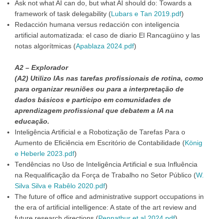
Ask not what AI can do, but what AI should do: Towards a
framework of task delegability (
Lubars e Tan 2019.pdf
)
Redacción humana versus redacción con inteligencia
artificial automatizada: el caso de diario El Rancagüino y las
notas algorítmicas (
Apablaza 2024.pdf
)
A2 – Explorador
(A2) Utilizo IAs nas tarefas profissionais de rotina, como
para organizar reuniões ou para a interpretação de
dados básicos e participo em comunidades de
aprendizagem profissional que debatem a IA na
educação.
Inteligência Artificial e a Robotização de Tarefas Para o
Aumento de Eficiência em Escritório de Contabilidade (
König
e Heberle 2023.pdf
)
Tendências no Uso de Inteligência Artificial e sua Influência
na Requalificação da Força de Trabalho no Setor Público (
W.
Silva Silva e Rabêlo 2020.pdf
)
The future of office and administrative support occupations in
the era of artificial intelligence: A state of the art review and
future research directions (
Pennathur et al 2024.pdf
)