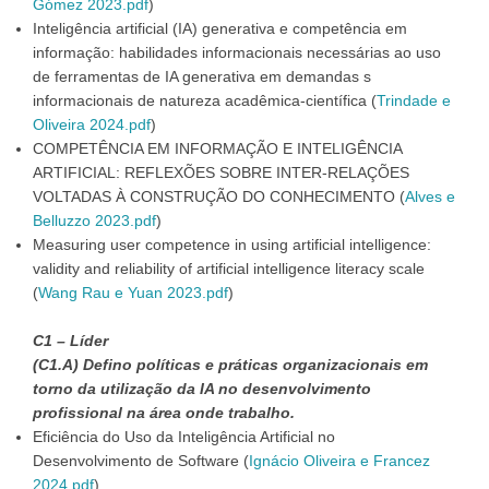
Gómez 2023.pdf
)
Inteligência artificial (IA) generativa e competência em
informação: habilidades informacionais necessárias ao uso
de ferramentas de IA generativa em demandas s
informacionais de natureza acadêmica-científica (
Trindade e
Oliveira 2024.pdf
)
COMPETÊNCIA EM INFORMAÇÃO E INTELIGÊNCIA
ARTIFICIAL: REFLEXÕES SOBRE INTER-RELAÇÕES
VOLTADAS À CONSTRUÇÃO DO CONHECIMENTO (
Alves e
Belluzzo 2023.pdf
)
Measuring user competence in using artificial intelligence:
validity and reliability of artificial intelligence literacy scale
(
Wang Rau e Yuan 2023.pdf
)
C1 – Líder
(C1.A) Defino políticas e práticas organizacionais em
torno da utilização da IA no desenvolvimento
profissional na área onde trabalho.
Eficiência do Uso da Inteligência Artificial no
Desenvolvimento de Software (
Ignácio Oliveira e Francez
2024.pdf
)