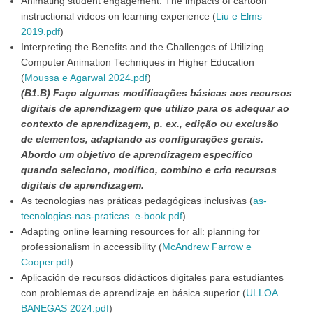
Animating student engagement: The impacts of cartoon
instructional videos on learning experience (
Liu e Elms
2019.pdf
)
Interpreting the Benefits and the Challenges of Utilizing
Computer Animation Techniques in Higher Education
(
Moussa e Agarwal 2024.pdf
)
(B1.B) Faço algumas modificações básicas aos recursos
digitais de aprendizagem que utilizo para os adequar ao
contexto de aprendizagem, p. ex., edição ou exclusão
de elementos, adaptando as configurações gerais.
Abordo um objetivo de aprendizagem específico
quando seleciono, modifico, combino e crio recursos
digitais de aprendizagem.
As tecnologias nas práticas pedagógicas inclusivas (
as-
tecnologias-nas-praticas_e-book.pdf
)
Adapting online learning resources for all: planning for
professionalism in accessibility (
McAndrew Farrow e
Cooper.pdf
)
Aplicación de recursos didácticos digitales para estudiantes
con problemas de aprendizaje en básica superior (
ULLOA
BANEGAS 2024.pdf
)