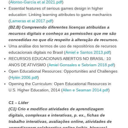
(
Alonso-García et al 2021.pdf
)
Essential features of serious games design in higher
education: Linking learning attributes to game mechanics
(
Lameras et al 2017.pdf
)
(B2.B) Compreendo diferentes licenças atribuídas a
recursos digitais e conheço as permissões que me são
concedidas no que diz respeito à alteração de recursos.
Uma análise dos termos de uso de repositórios de recursos
educacionais digitais no Brasil (
Amiel e Santos 2013.pdf
)
RECURSOS EDUCACIONAIS ABERTOS NO BRASIL: 10
ANOS DE ATIVISMO (
Amiel Gonsales e Sebriam 2018.pdf
)
Open Educational Resources: Opportunities and Challenges
(
Hylén 2006.pdf
)
Opening the Curriculum: Open Educational Resources in
U.S. Higher Education, 2014 (
Allen e Seaman 2014.pdf
)
C1 – Líder
(C1) Crio e modifico atividades de aprendizagem
digitais, complexas e interativas, p. ex., fichas de
trabalho interativas, avaliações online, atividades de
aprendizagem colaborativa online (wikis, blogues),