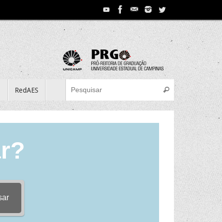
Search for:
e
RedAES
Pesquisar
r?
sar