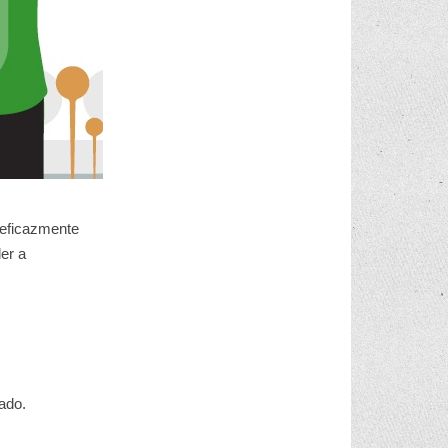
 eficazmente
er a
ado.