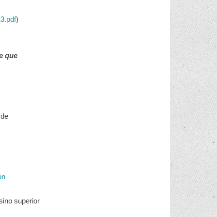
3.pdf
)
e que
 de
ón
sino superior