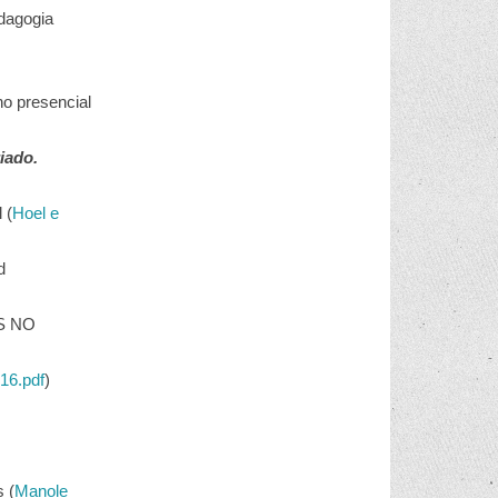
dagogia
o presencial
iado.
 (
Hoel e
d
S NO
16.pdf
)
 (
Manole