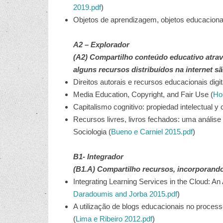
2019.pdf
)
Objetos de aprendizagem, objetos educacionais,
A2 – Explorador
(A2) Compartilho conteúdo educativo atrav
alguns recursos distribuídos na internet sã
Direitos autorais e recursos educacionais digit
Media Education, Copyright, and Fair Use (
Ho
Capitalismo cognitivo: propiedad intelectual y 
Recursos livres, livros fechados: uma análise
Sociologia (
Bueno e Carniel 2015.pdf
)
B1- Integrador
(B1.A) Compartilho recursos, incorporando-
Integrating Learning Services in the Cloud: A
Daradoumis and Jorba 2015.pdf
)
A utilização de blogs educacionais no proces
(
Lima e Ribeiro 2012.pdf
)