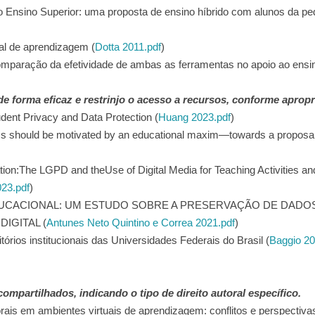
 Ensino Superior: uma proposta de ensino híbrido com alunos da pe
al de aprendizagem (
Dotta 2011.pdf
)
ração da efetividade de ambas as ferramentas no apoio ao ensin
de forma eficaz e restrinjo o acesso a recursos, conforme apropr
Student Privacy and Data Protection (
Huang 2023.pdf
)
tics should be motivated by an educational maxim—towards a proposal
ion:The LGPD and theUse of Digital Media for Teaching Activities an
023.pdf
)
DUCACIONAL: UM ESTUDO SOBRE A PRESERVAÇÃO DE DADO
IGITAL (
Antunes Neto Quintino e Correa 2021.pdf
)
tórios institucionais das Universidades Federais do Brasil (
Baggio 20
ompartilhados, indicando o tipo de direito autoral específico.
rais em ambientes virtuais de aprendizagem: conflitos e perspectivas