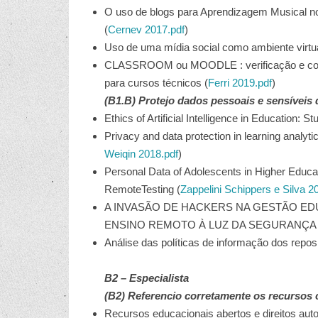
O uso de blogs para Aprendizagem Musical no
(
Cernev 2017.pdf
)
Uso de uma mídia social como ambiente virtu
CLASSROOM ou MOODLE : verificação e compa
para cursos técnicos (
Ferri 2019.pdf
)
(B1.B) Protejo dados pessoais e sensíveis 
Ethics of Artificial Intelligence in Education: 
Privacy and data protection in learning analy
Weiqin 2018.pdf
)
Personal Data of Adolescents in Higher Educat
RemoteTesting (
Zappelini Schippers e Silva 2
A INVASÃO DE HACKERS NA GESTÃO E
ENSINO REMOTO À LUZ DA SEGURANÇA D
Análise das políticas de informação dos reposi
B2 – Especialista
(B2) Referencio corretamente os recursos c
Recursos educacionais abertos e direitos auto