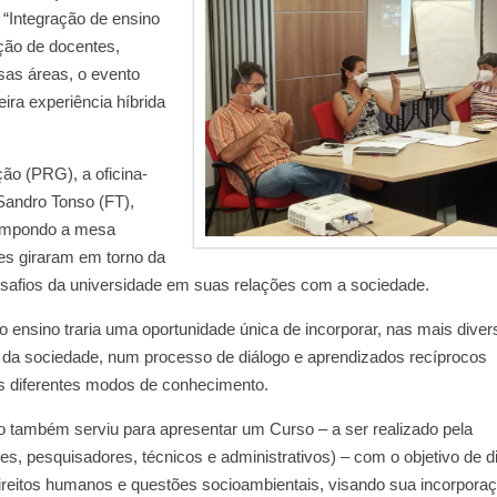
 “Integração de ensino
ção de docentes,
sas áreas, o evento
eira experiência híbrida
ão (PRG), a oficina-
Sandro Tonso (FT),
compondo a mesa
es giraram em torno da
esafios da universidade em suas relações com a sociedade.
 ensino traria uma oportunidade única de incorporar, nas mais diver
s da sociedade, num processo de diálogo e aprendizados recíprocos
os diferentes modos de conhecimento.
o também serviu para apresentar um Curso – a ser realizado pela
, pesquisadores, técnicos e administrativos) – com o objetivo de di
 direitos humanos e questões socioambientais, visando sua incorpora