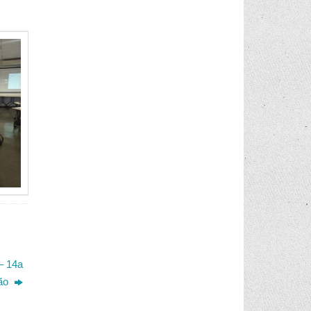
– 14a
ão