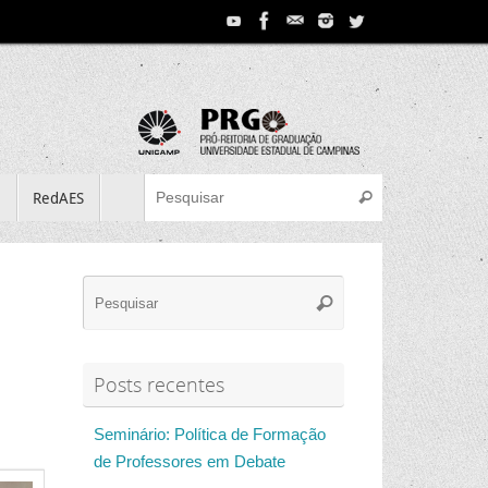
Search for:
e
RedAES
Pesquisar
Search
Pesquisar
for:
Posts recentes
Seminário: Política de Formação
de Professores em Debate