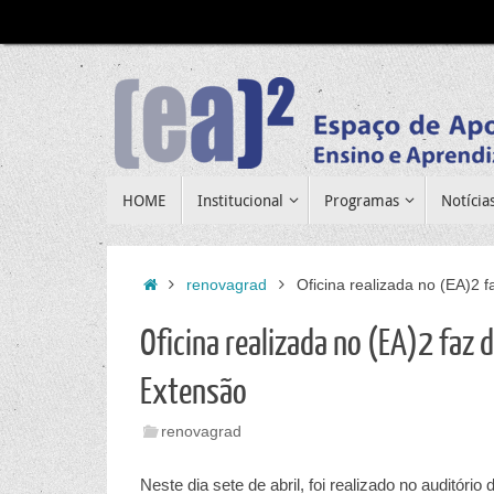
Pular
para
conteúdo
Pular
HOME
Institucional
Programas
Notícia
para
conteúdo
Home
renovagrad
Oficina realizada no (EA)2 
Oficina realizada no (EA)2 faz 
Extensão
renovagrad
Neste dia sete de abril, foi realizado no auditóri