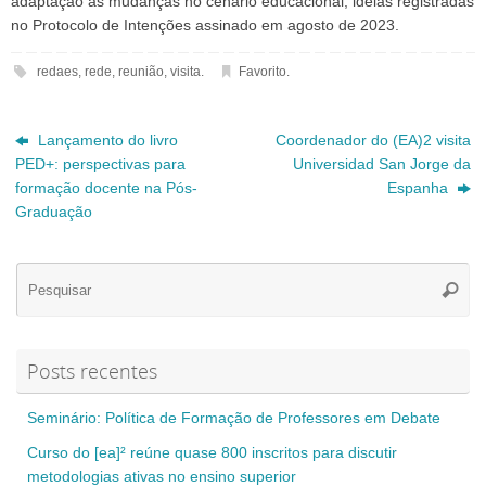
adaptação às mudanças no cenário educacional, ideias registradas
no Protocolo de Intenções assinado em agosto de 2023.
redaes
,
rede
,
reunião
,
visita
.
Favorito
.
Lançamento do livro
Coordenador do (EA)2 visita
PED+: perspectivas para
Universidad San Jorge da
formação docente na Pós-
Espanha
Graduação
Se
Pesqui
for
Posts recentes
Seminário: Política de Formação de Professores em Debate
Curso do [ea]² reúne quase 800 inscritos para discutir
metodologias ativas no ensino superior