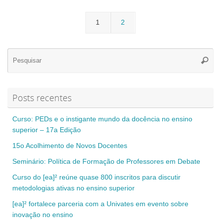
1
2
Se
Pesqui
for
Posts recentes
Curso: PEDs e o instigante mundo da docência no ensino
superior – 17a Edição
15o Acolhimento de Novos Docentes
Seminário: Política de Formação de Professores em Debate
Curso do [ea]² reúne quase 800 inscritos para discutir
metodologias ativas no ensino superior
[ea]² fortalece parceria com a Univates em evento sobre
inovação no ensino