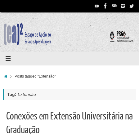
Pular
para
conteúdo
Home
Posts tagged "Extensão"
Tag:
Extensão
Conexões em Extensão Universitária na
Graduação