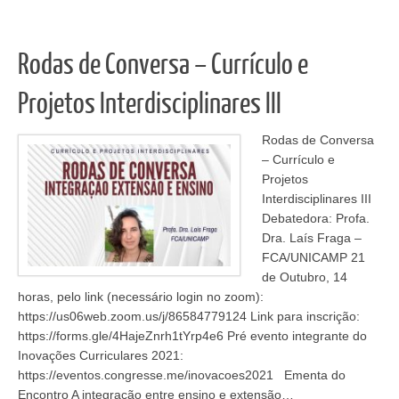
Rodas de Conversa – Currículo e
Projetos Interdisciplinares III
Rodas de Conversa
– Currículo e
Projetos
Interdisciplinares III
Debatedora: Profa.
Dra. Laís Fraga –
FCA/UNICAMP 21
de Outubro, 14
horas, pelo link (necessário login no zoom):
https://us06web.zoom.us/j/86584779124 Link para inscrição:
https://forms.gle/4HajeZnrh1tYrp4e6 Pré evento integrante do
Inovações Curriculares 2021:
https://eventos.congresse.me/inovacoes2021 Ementa do
Encontro A integração entre ensino e extensão…