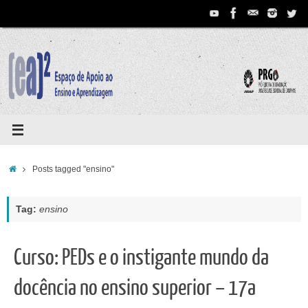
Pular
para
conteúdo
Home
Posts tagged "ensino"
Tag:
ensino
Curso: PEDs e o instigante mundo da
docência no ensino superior – 17a