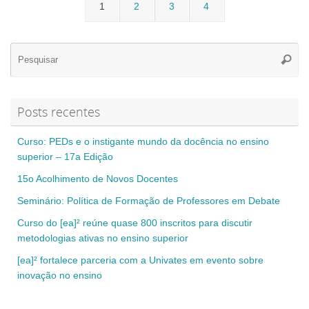
1
2
3
4
Se
Pesqui
for
Posts recentes
Curso: PEDs e o instigante mundo da docência no ensino
superior – 17a Edição
15o Acolhimento de Novos Docentes
Seminário: Política de Formação de Professores em Debate
Curso do [ea]² reúne quase 800 inscritos para discutir
metodologias ativas no ensino superior
[ea]² fortalece parceria com a Univates em evento sobre
inovação no ensino