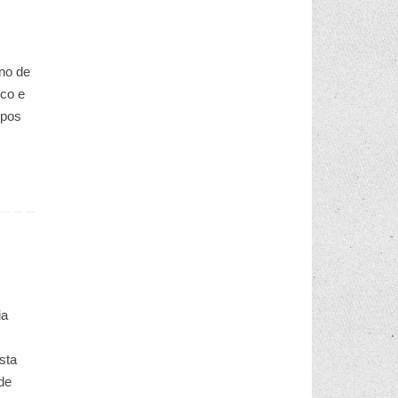
ino de
ico e
upos
ia
sta
de