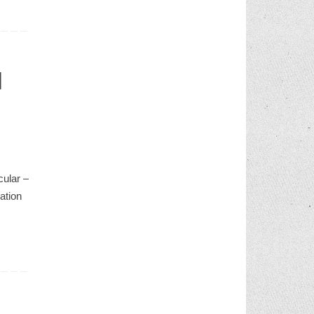
d
cular –
ation