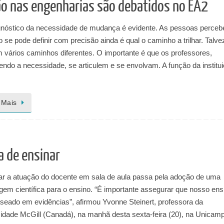
o nas engenharias são debatidos no EA2
gnóstico da necessidade de mudança é evidente. As pessoas perce
 se pode definir com precisão ainda é qual o caminho a trilhar. Talve
m vários caminhos diferentes. O importante é que os professores,
ndo a necessidade, se articulem e se envolvam. A função da institu
 Mais
a de ensinar
zar a atuação do docente em sala de aula passa pela adoção de uma
gem científica para o ensino. “É importante assegurar que nosso ens
aseado em evidências”, afirmou Yvonne Steinert, professora da
sidade McGill (Canadá), na manhã desta sexta-feira (20), na Unicamp