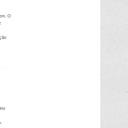
bem. O
z
ição
ino
.