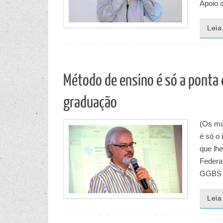
Apoio 
Leia
Método de ensino é só a ponta d
graduação
(Os ma
é só o 
que lh
Federal
GGBS d
Leia