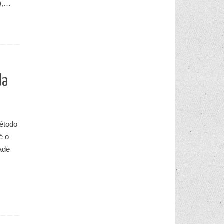
G),…
da
étodo
é o
ade