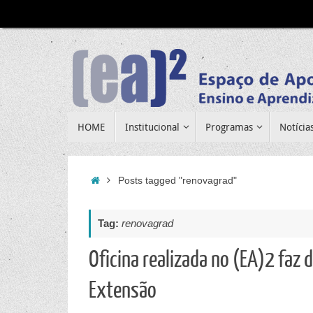
Pular
para
conteúdo
Pular
HOME
Institucional
Programas
Notícia
para
conteúdo
Home
Posts tagged "renovagrad"
Tag:
renovagrad
Oficina realizada no (EA)2 faz 
Extensão