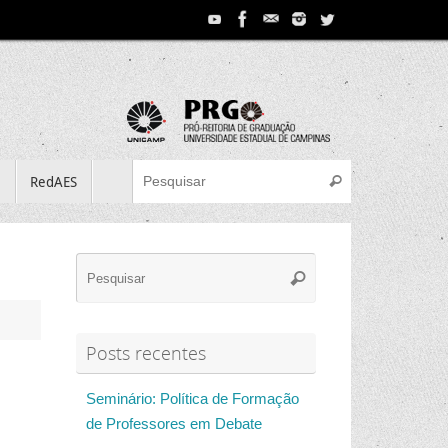
Search for:
e
RedAES
Pesquisar
Search
Pesquisar
for:
Posts recentes
Seminário: Política de Formação
de Professores em Debate