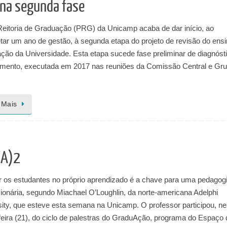
 na segunda fase
Reitoria de Graduação (PRG) da Unicamp acaba de dar início, ao
tar um ano de gestão, à segunda etapa do projeto de revisão do ens
ção da Universidade. Esta etapa sucede fase preliminar de diagnóst
amento, executada em 2017 nas reuniões da Comissão Central e Gr
 Mais
EA)2
r os estudantes no próprio aprendizado é a chave para uma pedagog
cionária, segundo Miachael O’Loughlin, da norte-americana Adelphi
sity, que esteve esta semana na Unicamp. O professor participou, ne
feira (21), do ciclo de palestras do GraduAção, programa do Espaço 