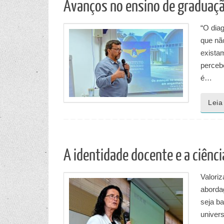
Avanços no ensino de graduaçã
“O dia
que não
exista
percebe
é…
Leia
A identidade docente e a ciênci
Valori
aborda
seja b
univer