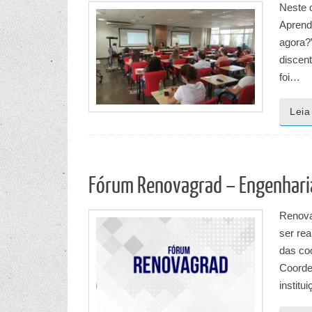
Neste d
Aprendi
agora?
discent
foi…
Leia
Fórum Renovagrad – Engenhari
Renova
ser rea
das co
Coorde
institu