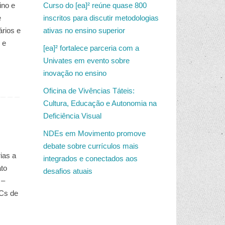
ino e
Curso do [ea]² reúne quase 800
e
inscritos para discutir metodologias
ários e
ativas no ensino superior
 e
[ea]² fortalece parceria com a
Univates em evento sobre
inovação no ensino
Oficina de Vivências Táteis:
Cultura, Educação e Autonomia na
Deficiência Visual
NDEs em Movimento promove
debate sobre currículos mais
ias a
integrados e conectados aos
ato
desafios atuais
 –
PCs de