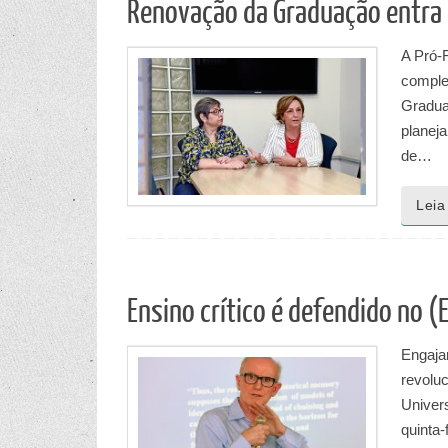
Renovação da Graduação entra
A Pró-
comple
Gradua
planej
de…
Leia
Ensino crítico é defendido no (
Engaja
revolu
Univer
quinta-