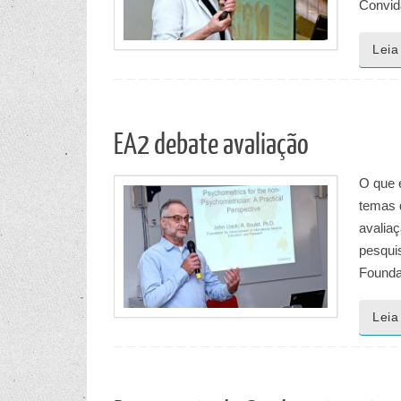
Convid
Leia
EA2 debate avaliação
O que 
temas d
avalia
pesqui
Founda
Leia