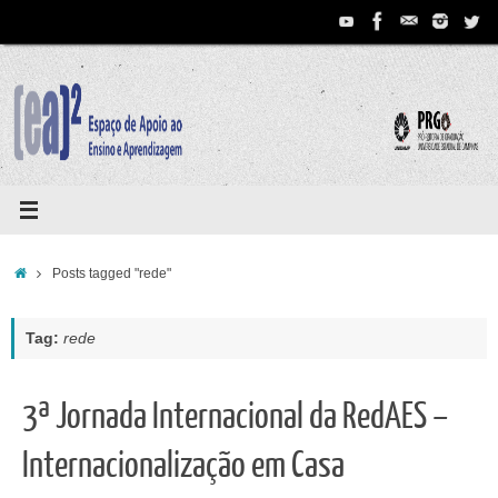
Pular
para
conteúdo
Home
Posts tagged "rede"
Tag:
rede
3ª Jornada Internacional da RedAES –
Internacionalização em Casa