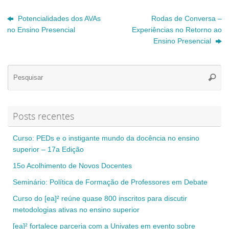
Potencialidades dos AVAs
Rodas de Conversa –
no Ensino Presencial
Experiências no Retorno ao
Ensino Presencial
Se
Pesqui
for
Posts recentes
Curso: PEDs e o instigante mundo da docência no ensino
superior – 17a Edição
15o Acolhimento de Novos Docentes
Seminário: Política de Formação de Professores em Debate
Curso do [ea]² reúne quase 800 inscritos para discutir
metodologias ativas no ensino superior
[ea]² fortalece parceria com a Univates em evento sobre