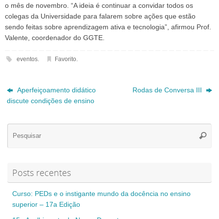
o mês de novembro. “A ideia é continuar a convidar todos os
colegas da Universidade para falarem sobre ações que estão
sendo feitas sobre aprendizagem ativa e tecnologia”, afirmou Prof.
Valente, coordenador do GGTE.
eventos
.
Favorito
.
Aperfeiçoamento didático
Rodas de Conversa III
discute condições de ensino
Se
Pesqui
for
Posts recentes
Curso: PEDs e o instigante mundo da docência no ensino
superior – 17a Edição