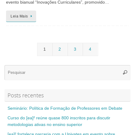
evento bianual “Inovações Curriculares”, promovido…
Leia Mais
1
2
3
4
Se
Pesqui
for
Posts recentes
Seminário: Política de Formação de Professores em Debate
Curso do [ea]² reúne quase 800 inscritos para discutir
metodologias ativas no ensino superior
[ea]² fortalece parceria com a Univates em evento sobre