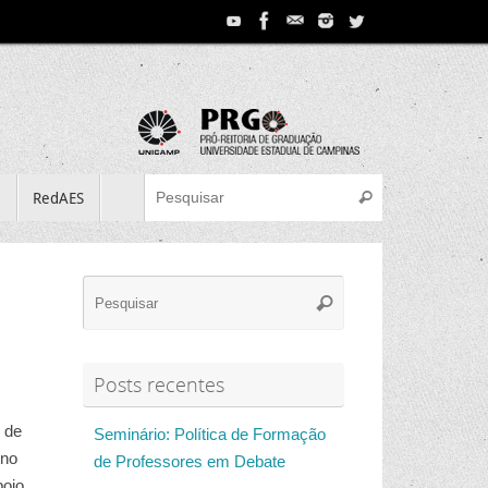
Search for:
e
RedAES
Pesquisar
Search
Pesquisar
for:
Posts recentes
 de
Seminário: Política de Formação
 no
de Professores em Debate
poio