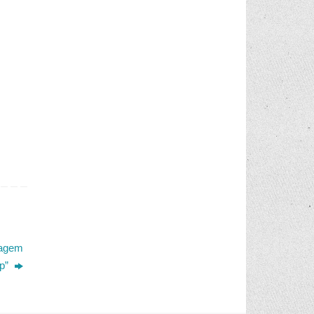
zagem
mp”