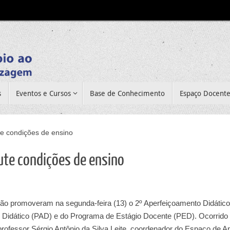
s
Eventos e Cursos
Base de Conhecimento
Espaço Docent
te condições de ensino
ute condições de ensino
ão promoveram na segunda-feira (13) o 2º Aperfeiçoamento Didático
o Didático (PAD) e do Programa de Estágio Docente (PED). Ocorrido
ofessor Sérgio Antônio da Silva Leite, coordenador do Espaço de A