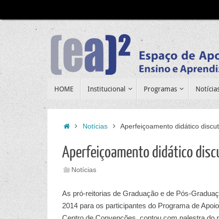
Pular
para
conteúdo
Pular
HOME
Institucional
Programas
Notícia
para
conteúdo
Home
Notícias
Aperfeiçoamento didático discu
Aperfeiçoamento didático disc
Notícias
As pró-reitorias de Graduação e de Pós-Graduaç
2014 para os participantes do Programa de Apoi
Centro de Convenções, contou com palestra do pr