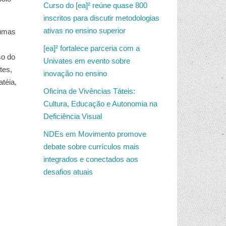
Curso do [ea]² reúne quase 800
inscritos para discutir metodologias
ativas no ensino superior
gumas
[ea]² fortalece parceria com a
so do
Univates em evento sobre
tes,
inovação no ensino
téia,
Oficina de Vivências Táteis:
Cultura, Educação e Autonomia na
Deficiência Visual
NDEs em Movimento promove
debate sobre currículos mais
integrados e conectados aos
desafios atuais