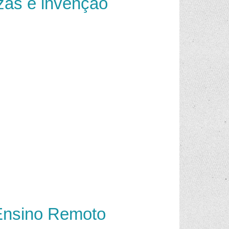
zas e invenção
Ensino Remoto