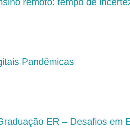
nsino remoto: tempo de incerte
gitais Pandêmicas
Graduação ER – Desafios em 