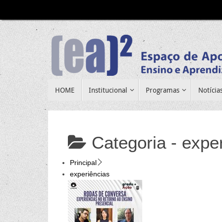
Pular
para
conteúdo
Pular
HOME
Institucional
Programas
Notícia
para
conteúdo
Categoria -
expe
Principal
experiências