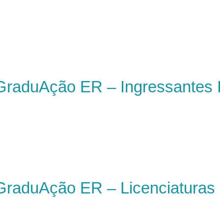
raduAção ER – Ingressantes I
raduAção ER – Licenciaturas