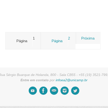
Paginação
1
2
Próxima
Página
Página
de
posts
Rua Sérgio Buarque de Holanda, 800 - Sala CB55 - +55 (19) 3521-799
Entre em contato
por
infoea2@unicamp.br