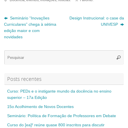
Docência
,
eventos
,
inovações
,
notícias
.
Favorito
.
Seminário “Inovações
Design Instrucional: o case da
Curriculares” chega à sétima
UNIVESP
edição maior e com
novidades
Se
Pesqui
for
Posts recentes
Curso: PEDs e o instigante mundo da docência no ensino
superior – 17a Edição
15o Acolhimento de Novos Docentes
Seminário: Política de Formação de Professores em Debate
Curso do [ea]² reúne quase 800 inscritos para discutir