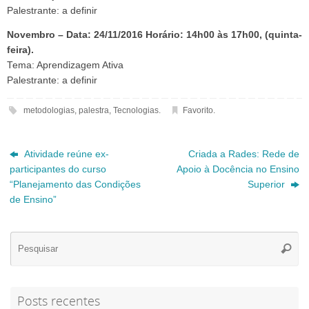
Palestrante: a definir
Novembro – Data: 24/11/2016 Horário: 14h00 às 17h00, (quinta-
feira).
Tema: Aprendizagem Ativa
Palestrante: a definir
metodologias
,
palestra
,
Tecnologias
.
Favorito
.
Atividade reúne ex-
Criada a Rades: Rede de
participantes do curso
Apoio à Docência no Ensino
“Planejamento das Condições
Superior
de Ensino”
Se
Pesqui
for
Posts recentes