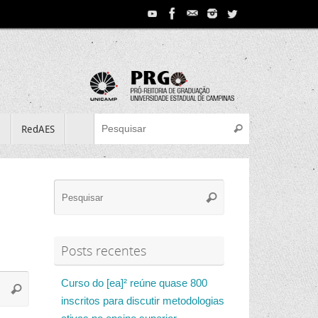
Search for:
e
RedAES
Pesquisar
Search
Pesquisar
for:
Posts recentes
Search
Curso do [ea]² reúne quase 800
Pesquisar
for:
inscritos para discutir metodologias