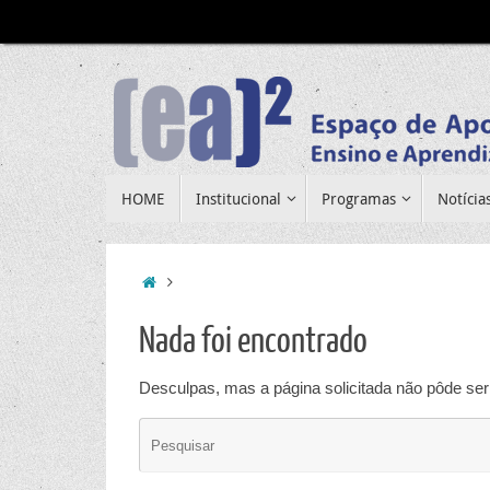
Pular
para
conteúdo
Pular
HOME
Institucional
Programas
Notícia
para
conteúdo
Home
Nada foi encontrado
Desculpas, mas a página solicitada não pôde ser 