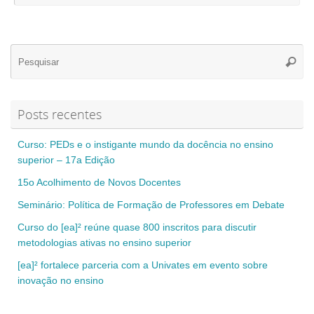
Se
Pesqui
for
Posts recentes
Curso: PEDs e o instigante mundo da docência no ensino
superior – 17a Edição
15o Acolhimento de Novos Docentes
Seminário: Política de Formação de Professores em Debate
Curso do [ea]² reúne quase 800 inscritos para discutir
metodologias ativas no ensino superior
[ea]² fortalece parceria com a Univates em evento sobre
inovação no ensino