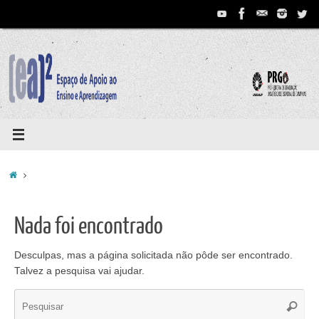
Pular
para
conteúdo
Home
Nada foi encontrado
Desculpas, mas a página solicitada não pôde ser encontrado.
Talvez a pesquisa vai ajudar.
Se
Pesqui
for: