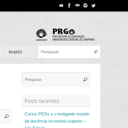
Search for:
e
RedAES
Pesquisar
Search
Pesquisar
for:
Posts recentes
Search
Curso: PEDs e o instigante mundo
Pesquisar
for:
da docência no ensino superior –