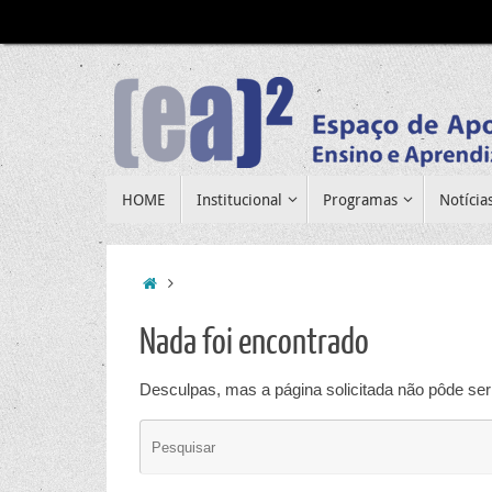
Pular
para
conteúdo
Pular
HOME
Institucional
Programas
Notícia
para
conteúdo
Home
Nada foi encontrado
Desculpas, mas a página solicitada não pôde ser 