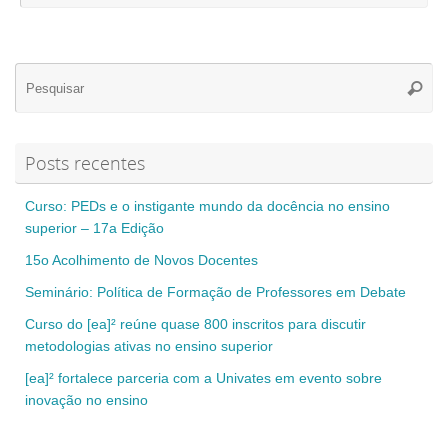
Se
Pesqui
for
Posts recentes
Curso: PEDs e o instigante mundo da docência no ensino
superior – 17a Edição
15o Acolhimento de Novos Docentes
Seminário: Política de Formação de Professores em Debate
Curso do [ea]² reúne quase 800 inscritos para discutir
metodologias ativas no ensino superior
[ea]² fortalece parceria com a Univates em evento sobre
inovação no ensino