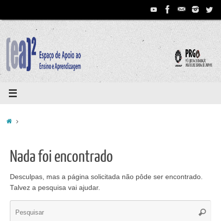
Pular
para
conteúdo
Home
Nada foi encontrado
Desculpas, mas a página solicitada não pôde ser encontrado.
Talvez a pesquisa vai ajudar.
Se
Pesqui
for: