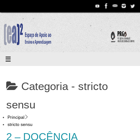
Pular
para
conteúdo
Categoria -
stricto
sensu
Principal
stricto sensu
2 – DOCÊNCIA