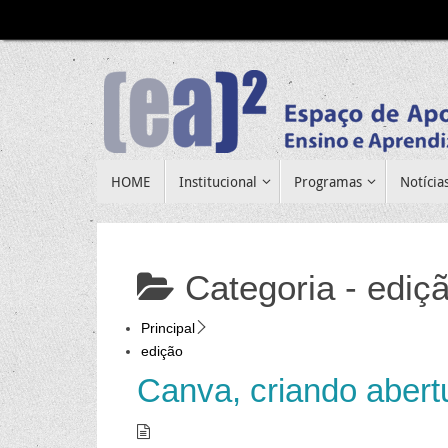
Pular
para
conteúdo
Pular
HOME
Institucional
Programas
Notícia
para
conteúdo
Categoria -
ediç
Principal
edição
Canva, criando abertu