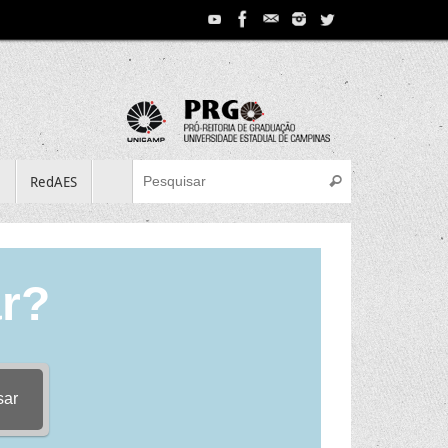
Search for:
e
RedAES
Pesquisar
r?
sar