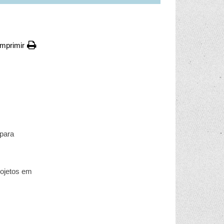
Imprimir
para
rojetos em