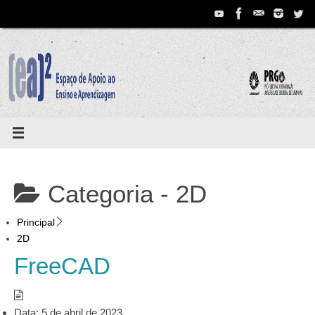
Pular
para
conteúdo
Categoria -
2D
Principal
2D
FreeCAD
Data:
5 de abril de 2023