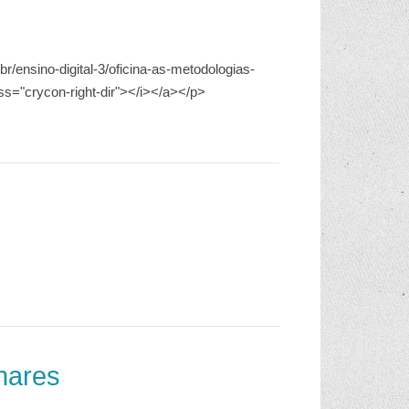
r/ensino-digital-3/oficina-as-metodologias-
ss="crycon-right-dir"></i></a></p>
inares