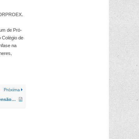
– FORPROEX.
um de Pró-
 Colégio de
nfase na
heres,
Próxima
O protagonismo acadêmico na extensão curricularizada – desafios e possibilidades