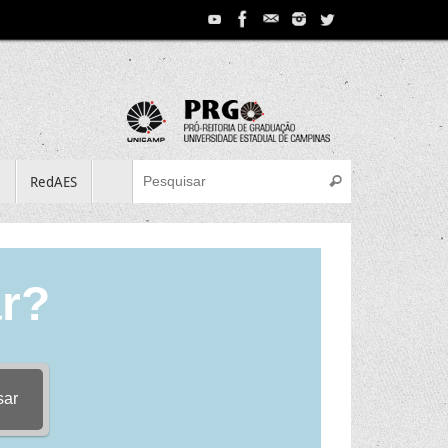
Search for:
e
RedAES
Pesquisar
r?
sar