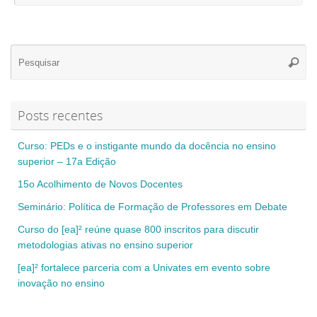
Se
Pesqui
for
Posts recentes
Curso: PEDs e o instigante mundo da docência no ensino
superior – 17a Edição
15o Acolhimento de Novos Docentes
Seminário: Política de Formação de Professores em Debate
Curso do [ea]² reúne quase 800 inscritos para discutir
metodologias ativas no ensino superior
[ea]² fortalece parceria com a Univates em evento sobre
inovação no ensino