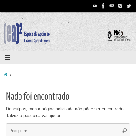
Pular
para
conteúdo
Home
Nada foi encontrado
Desculpas, mas a página solicitada não pôde ser encontrado.
Talvez a pesquisa vai ajudar.
Se
Pesqui
for: