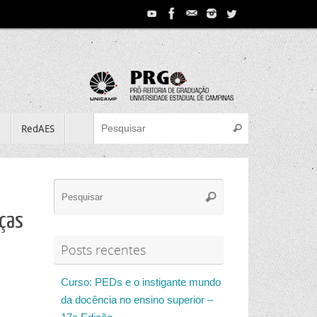
Search for:
e
RedAES
Pesquisar
Search
Pesquisar
for:
nças
Posts recentes
Curso: PEDs e o instigante mundo
da docência no ensino superior –