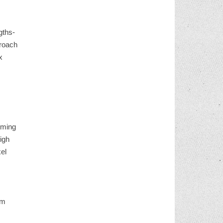
gths-
proach
x
rming
igh
el
om