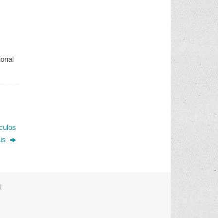
ional
culos
ais
1