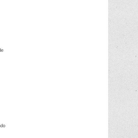
de
ndo