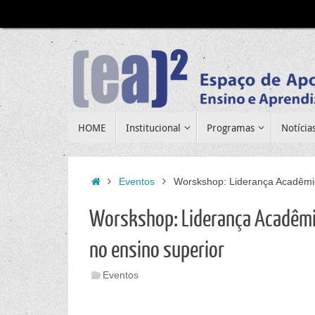
Pular
para
conteúdo
Pular
HOME
Institucional
Programas
Notícia
para
conteúdo
Home
Eventos
Worskshop: Liderança Acadêmic
Worskshop: Liderança Acadêmic
no ensino superior
Eventos