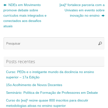
NDEs em Movimento
[ea]² fortalece parceria com a
promove debate sobre
Univates em evento sobre
currículos mais integrados e
inovação no ensino
conectados aos desafios
atuais
Se
Pesqui
for
Posts recentes
Curso: PEDs e o instigante mundo da docência no ensino
superior – 17a Edição
15o Acolhimento de Novos Docentes
Seminário: Política de Formação de Professores em Debate
Curso do [ea]² reúne quase 800 inscritos para discutir
metodologias ativas no ensino superior