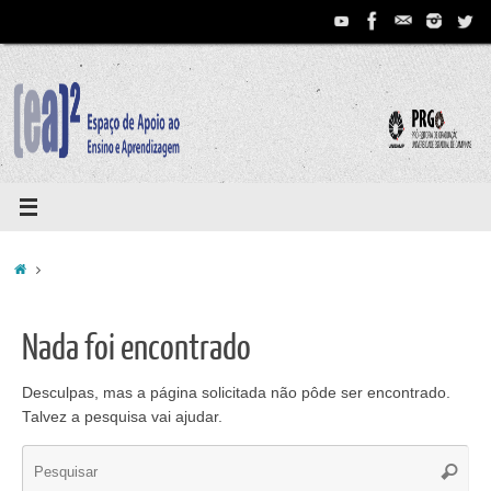
Pular
para
conteúdo
Home
Nada foi encontrado
Desculpas, mas a página solicitada não pôde ser encontrado.
Talvez a pesquisa vai ajudar.
Se
Pesqui
for: