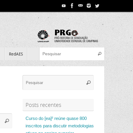
Search for:
e
RedAES
Pesquisar
Search
Pesquisar
for:
Posts recentes
Search
Curso do [ea]² reúne quase 800
Pesquisar
for:
inscritos para discutir metodologias