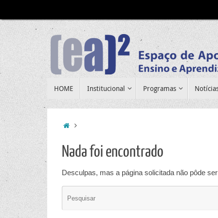
Pular
para
conteúdo
Pular
HOME
Institucional
Programas
Notícia
para
conteúdo
Home
Nada foi encontrado
Desculpas, mas a página solicitada não pôde ser 