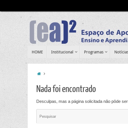
Pular
para
conteúdo
Pular
HOME
Institucional
Programas
Notícia
para
conteúdo
Home
Nada foi encontrado
Desculpas, mas a página solicitada não pôde ser 