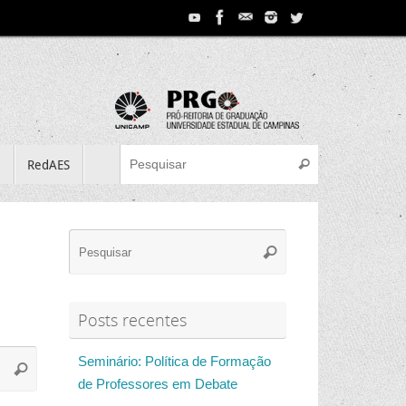
Search for:
e
RedAES
Pesquisar
Search
Pesquisar
for:
Posts recentes
Search
Seminário: Política de Formação
Pesquisar
for:
de Professores em Debate