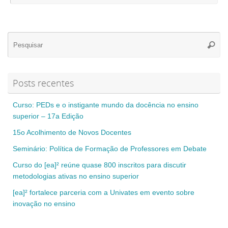
Se
Pesqui
for
Posts recentes
Curso: PEDs e o instigante mundo da docência no ensino
superior – 17a Edição
15o Acolhimento de Novos Docentes
Seminário: Política de Formação de Professores em Debate
Curso do [ea]² reúne quase 800 inscritos para discutir
metodologias ativas no ensino superior
[ea]² fortalece parceria com a Univates em evento sobre
inovação no ensino