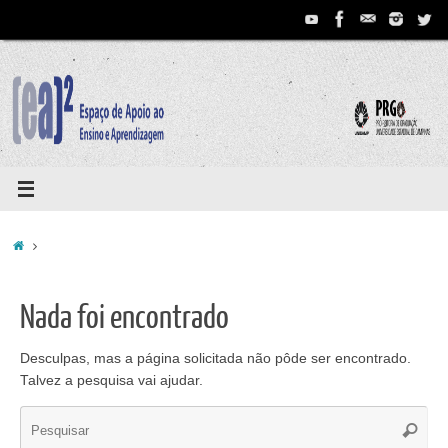
Pular
para
conteúdo
Home
Nada foi encontrado
Desculpas, mas a página solicitada não pôde ser encontrado.
Talvez a pesquisa vai ajudar.
Se
Pesqui
for: