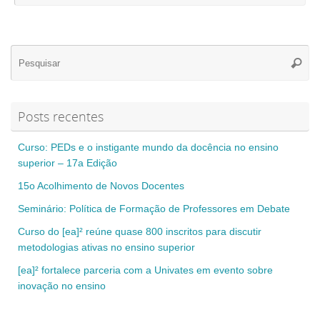
Se
Pesqui
for
Posts recentes
Curso: PEDs e o instigante mundo da docência no ensino
superior – 17a Edição
15o Acolhimento de Novos Docentes
Seminário: Política de Formação de Professores em Debate
Curso do [ea]² reúne quase 800 inscritos para discutir
metodologias ativas no ensino superior
[ea]² fortalece parceria com a Univates em evento sobre
inovação no ensino