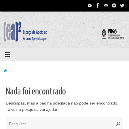
Pular
para
conteúdo
Home
Nada foi encontrado
Desculpas, mas a página solicitada não pôde ser encontrado.
Talvez a pesquisa vai ajudar.
Se
Pesqui
for: