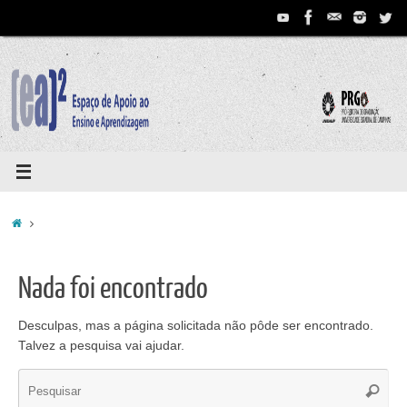
Pular
para
conteúdo
Home
Nada foi encontrado
Desculpas, mas a página solicitada não pôde ser encontrado.
Talvez a pesquisa vai ajudar.
Se
Pesqui
for: