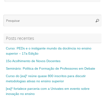
Se
Pesqui
for
Posts recentes
Curso: PEDs e o instigante mundo da docência no ensino
superior – 17a Edição
15o Acolhimento de Novos Docentes
Seminário: Política de Formação de Professores em Debate
Curso do [ea]² reúne quase 800 inscritos para discutir
metodologias ativas no ensino superior
[ea]² fortalece parceria com a Univates em evento sobre
inovação no ensino