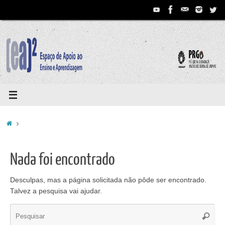
Pular
para
conteúdo
Home
Nada foi encontrado
Desculpas, mas a página solicitada não pôde ser encontrado.
Talvez a pesquisa vai ajudar.
Se
Pesqui
for: