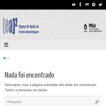
Pular
para
conteúdo
Home
Nada foi encontrado
Desculpas, mas a página solicitada não pôde ser encontrado.
Talvez a pesquisa vai ajudar.
Se
Pesqui
for: