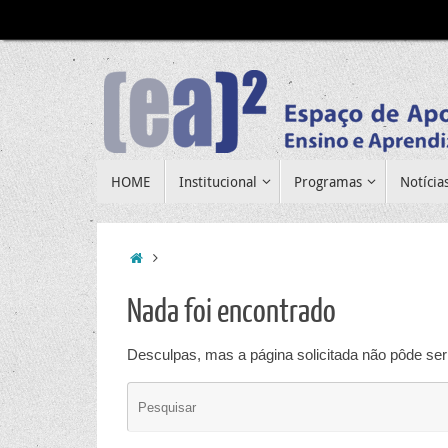
Pular
para
conteúdo
Pular
HOME
Institucional
Programas
Notícia
para
conteúdo
Home
Nada foi encontrado
Desculpas, mas a página solicitada não pôde ser 