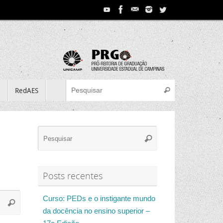
Search for:
e
RedAES
Pesquisar
Search
Pesquisar
for:
Posts recentes
Search
Curso: PEDs e o instigante mundo
Pesquisar
for:
da docência no ensino superior –