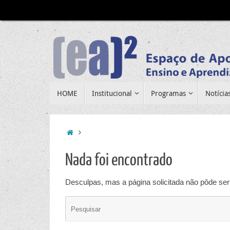
Pular
para
conteúdo
Pular
HOME
Institucional
Programas
Notícia
para
conteúdo
Home
Nada foi encontrado
Desculpas, mas a página solicitada não pôde ser 