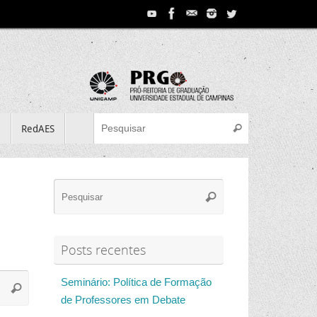
Search for:
e
RedAES
Pesquisar
Search
Pesquisar
for:
Posts recentes
Search
Seminário: Política de Formação
Pesquisar
for:
de Professores em Debate