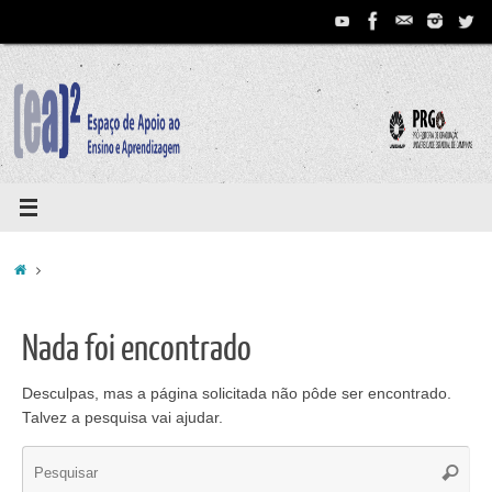
Pular
para
conteúdo
Home
Nada foi encontrado
Desculpas, mas a página solicitada não pôde ser encontrado.
Talvez a pesquisa vai ajudar.
Se
Pesqui
for: