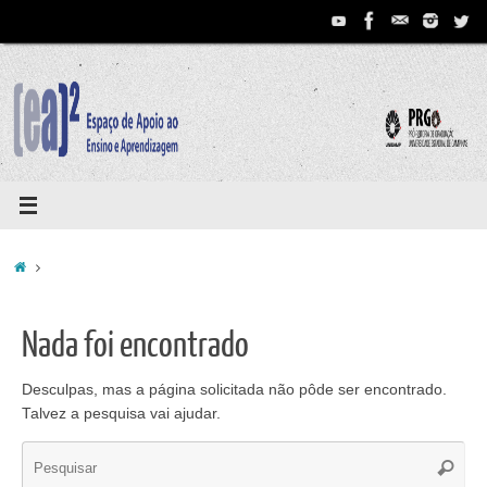
Pular
para
conteúdo
Home
Nada foi encontrado
Desculpas, mas a página solicitada não pôde ser encontrado.
Talvez a pesquisa vai ajudar.
Se
Pesqui
for: