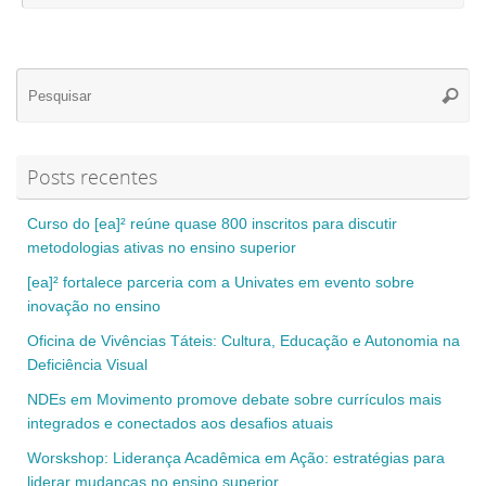
Se
Pesqui
for
Posts recentes
Curso do [ea]² reúne quase 800 inscritos para discutir
metodologias ativas no ensino superior
[ea]² fortalece parceria com a Univates em evento sobre
inovação no ensino
Oficina de Vivências Táteis: Cultura, Educação e Autonomia na
Deficiência Visual
NDEs em Movimento promove debate sobre currículos mais
integrados e conectados aos desafios atuais
Worskshop: Liderança Acadêmica em Ação: estratégias para
liderar mudanças no ensino superior