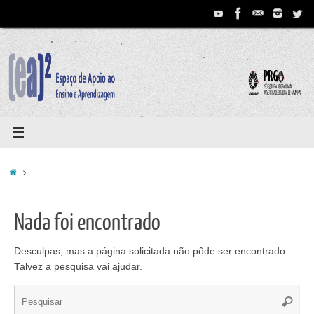
Pular
para
conteúdo
Home
Nada foi encontrado
Desculpas, mas a página solicitada não pôde ser encontrado.
Talvez a pesquisa vai ajudar.
Se
Pesqui
for: