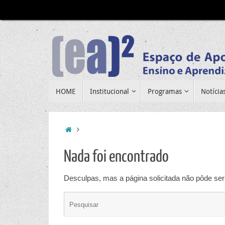
Pular
para
conteúdo
Pular
HOME
Institucional
Programas
Notícia
para
conteúdo
Home
Nada foi encontrado
Desculpas, mas a página solicitada não pôde ser 