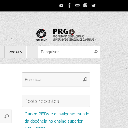
Search for:
e
RedAES
Pesquisar
Search
Pesquisar
for:
Posts recentes
Search
Curso: PEDs e o instigante mundo
Pesquisar
for:
da docência no ensino superior –